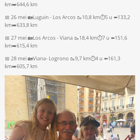
km➡️644,6 km
📅 26 mei 🏡Luguin - Los Arcos 🥾10,8 km⏱️5 u ⬅️133,2
km➡️633,8 km
📅 27 mei 🏡Los Arcos - Viana 🥾18,4 km⏱️7 u ⬅️151,6
km➡️615,4 km
📅 28 mei 🏡Viana- Logrono 🥾9,7 km⏱️4 u ⬅️161,3
km➡️605,7 km