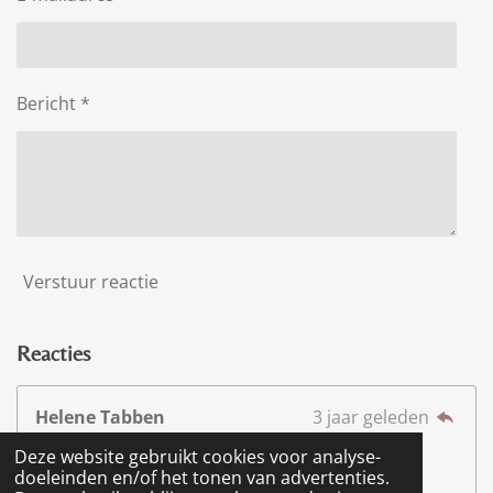
Bericht *
Verstuur reactie
Reacties
Helene Tabben
3 jaar geleden
Wat leuk om jullie zo te volgen. Het gaat jullie
Deze website gebruikt cookies voor analyse-
lukken en beterschap voor Maarten x
doeleinden en/of het tonen van advertenties.