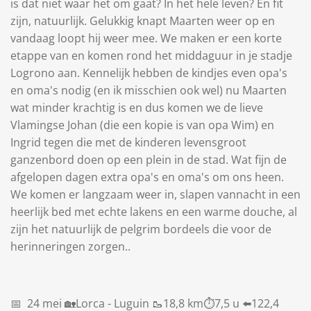
is dat niet waar het om gaat? In het hele leven? En fit
zijn, natuurlijk. Gelukkig knapt Maarten weer op en
vandaag loopt hij weer mee. We maken er een korte
etappe van en komen rond het middaguur in je stadje
Logrono aan. Kennelijk hebben de kindjes even opa's
en oma's nodig (en ik misschien ook wel) nu Maarten
wat minder krachtig is en dus komen we de lieve
Vlamingse Johan (die een kopie is van opa Wim) en
Ingrid tegen die met de kinderen levensgroot
ganzenbord doen op een plein in de stad. Wat fijn de
afgelopen dagen extra opa's en oma's om ons heen.
We komen er langzaam weer in, slapen vannacht in een
heerlijk bed met echte lakens en een warme douche, al
zijn het natuurlijk de pelgrim bordeels die voor de
herinneringen zorgen..
📅 24 mei 🏡Lorca - Luguin 🥾18,8 km⏱️7,5 u ⬅️122,4