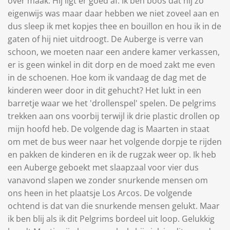
over maak. Hij ligt er goed af. Ik ben boos dat hij zo
eigenwijs was maar daar hebben we niet zoveel aan en
dus sleep ik met kopjes thee en bouillon en hou ik in de
gaten of hij niet uitdroogt. De Auberge is verre van
schoon, we moeten naar een andere kamer verkassen,
er is geen winkel in dit dorp en de moed zakt me even
in de schoenen. Hoe kom ik vandaag de dag met de
kinderen weer door in dit gehucht? Het lukt in een
barretje waar we het 'drollenspel' spelen. De pelgrims
trekken aan ons voorbij terwijl ik drie plastic drollen op
mijn hoofd heb. De volgende dag is Maarten in staat
om met de bus weer naar het volgende dorpje te rijden
en pakken de kinderen en ik de rugzak weer op. Ik heb
een Auberge geboekt met slaapzaal voor vier dus
vanavond slapen we zonder snurkende mensen om
ons heen in het plaatsje Los Arcos. De volgende
ochtend is dat van die snurkende mensen gelukt. Maar
ik ben blij als ik dit Pelgrims bordeel uit loop. Gelukkig