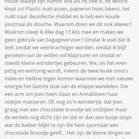
houdt Maatje zijn humor ook als hij ziek is, dit woord
klopt zo! Plastic matrassen, papieren hoes lakens, het
ruikt naar desinfectie middel en ik heb een koude
pisstraal als douche. Waarom doen we dit ook alweer?
Waarom sleep ik elke dag 13 kilo mee en maken we
geen gebruik van bagagevervoer? Omdat ik voel dat ik
leef, omdat we veerkrachtiger worden, omdat ik blijf
genieten van de velden vol klaprozen en omdat er
steeds kleine wondertjes gebeuren. We, als het even
pittig en eentonig wordt, ineens de twee leuke oma's
Ineke en Helène tegen komen waarmee we met nieuwe
energie het laatste stuk van de etappe wandelen. Die
een arm om Joes heen slaan en Annabloem haar
voetjes masseren. Of, nog zo'n wondertje, dat Joes
graag met een chocolade broodje wil ontbijten maar
de winkels nog dicht zijn en dat er dan een busje stopt
wat de bakker blijkt te zijn die hem spontaan een
chocolade broodje geeft... Het zijn de kleine dingen en