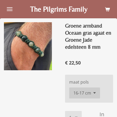
Ga
The Pilgrims Family
direct
naar
Groene armband
de
hoofdinhoud
Oceaan gras agaat en
Groene Jade
edelsteen 8 mm
€ 22,50
maat pols
In