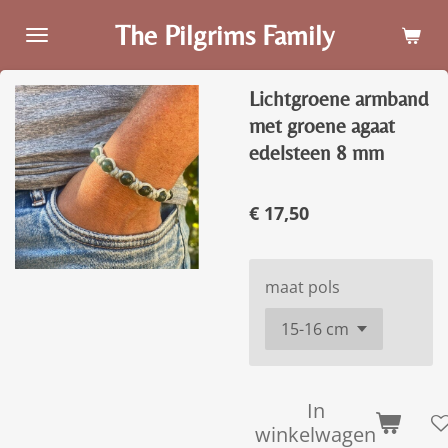
Ga
The Pilgrims Family
direct
naar
Lichtgroene armband
de
hoofdinhoud
met groene agaat
edelsteen 8 mm
€ 17,50
maat pols
In
winkelwagen