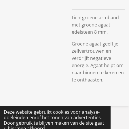
Lichtgroene armband
met groene agaat
edelsteen 8 mm.
Groene agaat geeft je
zelfvertrouwen en
verdrijft negatieve
energie. Agaat helpt om
naar binnen te keren en
te onthaasten.
Deze website gebruikt cookies voor analyse-
© 2023 - 2026 The Pilgrims Family
doeleinden en/of het tonen van advertenties.
Powered by
JouwWeb
Door gebruik te blijven maken van de site gaat
u hiermee akkoord.